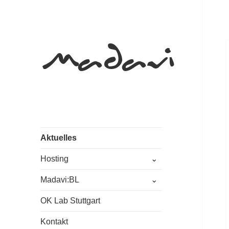
Akt
Madavi
Aktuelles
untermenü
Hosting
öffnen
untermenü
Madavi:BL
öffnen
OK Lab Stuttgart
Kontakt